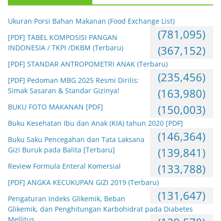
Ukuran Porsi Bahan Makanan (Food Exchange List)
(781,095)
[PDF] TABEL KOMPOSISI PANGAN
INDONESIA / TKPI /DKBM (Terbaru)
(367,152)
[PDF] STANDAR ANTROPOMETRI ANAK (Terbaru)
(235,456)
[PDF] Pedoman MBG 2025 Resmi Dirilis:
Simak Sasaran & Standar Gizinya!
(163,980)
BUKU FOTO MAKANAN [PDF]
(150,003)
Buku Kesehatan Ibu dan Anak (KIA) tahun 2020 [PDF]
(146,364)
Buku Saku Pencegahan dan Tata Laksana
Gizi Buruk pada Balita [Terbaru]
(139,841)
Review Formula Enteral Komersial
(133,788)
[PDF] ANGKA KECUKUPAN GIZI 2019 (Terbaru)
(131,647)
Pengaturan Indeks Glikemik, Beban
Glikemik, dan Penghitungan Karbohidrat pada Diabetes
Mellitus