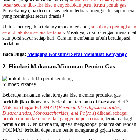
besar secara tiba-tiba bisa menyebabkan perut terasa penuh gas
.
Penyebabnya, bakteri di usus belum terbiasa mengolah asupan serat
yang meningkat secara drastis.⁵
Untuk mencegah ketidaknyamanan tersebut,
sebaiknya peningkatan
serat dilakukan secara bertahap
. Misalnya, cukup dengan menambah
satu porsi sayur setiap hari. Cara ini membantu tubuh beradaptasi
perlahan.
Baca Juga:
Mengapa Konsumsi Serat Membuat Kenyang?
2. Hindari Makanan/Minuman Pemicu Gas
Sumber: Pixabay
Beberapa makanan sehat ternyata bisa memicu produksi gas
6
berlebih jika dikonsumsi berlebihan, terutama di fase awal diet.
Makanan tinggi FODMAP (
Fermentable Oligosaccharides,
Disaccharides, Monosaccharides, and Polyols
) dikenal sebagai
pemicu umum kembung dan gangguan pencernaan
, terutama bagi
pemula diet. Oleh karena itu, upaya mengadopsi pola makan rendah
FODMAP terbukti dapat membantu mengurangi gejala tersebut.⁵