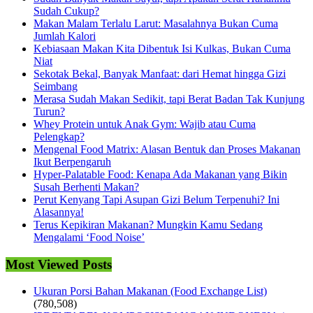
Sudah Cukup?
Makan Malam Terlalu Larut: Masalahnya Bukan Cuma
Jumlah Kalori
Kebiasaan Makan Kita Dibentuk Isi Kulkas, Bukan Cuma
Niat
Sekotak Bekal, Banyak Manfaat: dari Hemat hingga Gizi
Seimbang
Merasa Sudah Makan Sedikit, tapi Berat Badan Tak Kunjung
Turun?
Whey Protein untuk Anak Gym: Wajib atau Cuma
Pelengkap?
Mengenal Food Matrix: Alasan Bentuk dan Proses Makanan
Ikut Berpengaruh
Hyper-Palatable Food: Kenapa Ada Makanan yang Bikin
Susah Berhenti Makan?
Perut Kenyang Tapi Asupan Gizi Belum Terpenuhi? Ini
Alasannya!
Terus Kepikiran Makanan? Mungkin Kamu Sedang
Mengalami ‘Food Noise’
Most Viewed Posts
Ukuran Porsi Bahan Makanan (Food Exchange List)
(780,508)