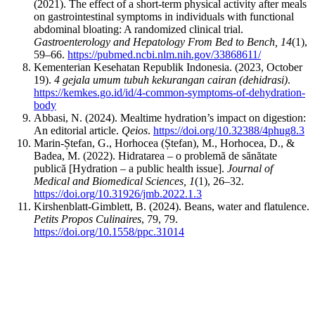
(2021). The effect of a short-term physical activity after meals
on gastrointestinal symptoms in individuals with functional
abdominal bloating: A randomized clinical trial.
Gastroenterology and Hepatology From Bed to Bench, 14
(1),
59–66.
https://pubmed.ncbi.nlm.nih.gov/33868611/
Kementerian Kesehatan Republik Indonesia. (2023, October
19).
4 gejala umum tubuh kekurangan cairan (dehidrasi)
.
https://kemkes.go.id/id/4-common-symptoms-of-dehydration-
body
Abbasi, N. (2024). Mealtime hydration’s impact on digestion:
An editorial article.
Qeios
.
https://doi.org/10.32388/4phug8.3
Marin-Ștefan, G., Horhocea (Ștefan), M., Horhocea, D., &
Badea, M. (2022). Hidratarea – o problemă de sănătate
publică [Hydration – a public health issue].
Journal of
Medical and Biomedical Sciences, 1
(1), 26–32.
https://doi.org/10.31926/jmb.2022.1.3
Kirshenblatt-Gimblett, B. (2024). Beans, water and flatulence.
Petits Propos Culinaires
, 79, 79.
https://doi.org/10.1558/ppc.31014