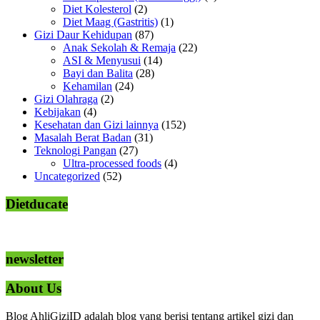
Diet Kolesterol
(2)
Diet Maag (Gastritis)
(1)
Gizi Daur Kehidupan
(87)
Anak Sekolah & Remaja
(22)
ASI & Menyusui
(14)
Bayi dan Balita
(28)
Kehamilan
(24)
Gizi Olahraga
(2)
Kebijakan
(4)
Kesehatan dan Gizi lainnya
(152)
Masalah Berat Badan
(31)
Teknologi Pangan
(27)
Ultra-processed foods
(4)
Uncategorized
(52)
Dietducate
newsletter
About Us
Blog AhliGiziID adalah blog yang berisi tentang artikel gizi dan