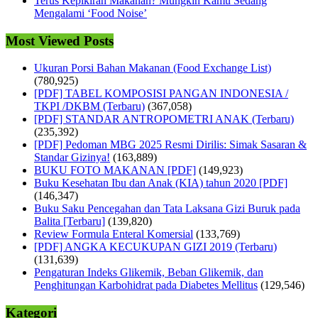
Terus Kepikiran Makanan? Mungkin Kamu Sedang
Mengalami ‘Food Noise’
Most Viewed Posts
Ukuran Porsi Bahan Makanan (Food Exchange List)
(780,925)
[PDF] TABEL KOMPOSISI PANGAN INDONESIA /
TKPI /DKBM (Terbaru)
(367,058)
[PDF] STANDAR ANTROPOMETRI ANAK (Terbaru)
(235,392)
[PDF] Pedoman MBG 2025 Resmi Dirilis: Simak Sasaran &
Standar Gizinya!
(163,889)
BUKU FOTO MAKANAN [PDF]
(149,923)
Buku Kesehatan Ibu dan Anak (KIA) tahun 2020 [PDF]
(146,347)
Buku Saku Pencegahan dan Tata Laksana Gizi Buruk pada
Balita [Terbaru]
(139,820)
Review Formula Enteral Komersial
(133,769)
[PDF] ANGKA KECUKUPAN GIZI 2019 (Terbaru)
(131,639)
Pengaturan Indeks Glikemik, Beban Glikemik, dan
Penghitungan Karbohidrat pada Diabetes Mellitus
(129,546)
Kategori