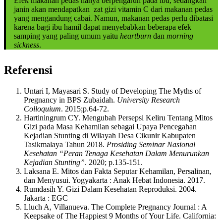
Efek makanan pedas hanya berpengaruh pada ibu, sedangkan
janin akan mendapatkan zat gizi vitamin C dari makanan pedas
yang mengandung cabai. Namun, makanan pedas perlu dibatasi
karena bagi ibu hamil dapat menyebabkan beberapa efek
samping yang paling umum yaitu
heartburn
dan
morning
sickness
.
Referensi
Untari I, Mayasari S. Study of Developing The Myths of
Pregnancy in BPS Zubaidah.
University Research
Colloquium
. 2015;p.64-72.
Hartiningrum CY. Mengubah Persepsi Keliru Tentang Mitos
Gizi pada Masa Kehamilan sebagai Upaya Pencegahan
Kejadian Stunting di Wilayah Desa Cikunir Kabupaten
Tasikmalaya Tahun 2018.
Prosiding Seminar Nasional
Kesehatan “Peran Tenaga Kesehatan Dalam Menurunkan
Kejadian Stunting”
. 2020; p.135-151.
Laksana E. Mitos dan Fakta Seputar Kehamilan, Persalinan,
dan Menyusui. Yogyakarta : Anak Hebat Indonesia. 2017.
Rumdasih Y. Gizi Dalam Kesehatan Reproduksi. 2004.
Jakarta : EGC
Lluch A, Villanueva. The Complete Pregnancy Journal : A
Keepsake of The Happiest 9 Months of Your Life. California: