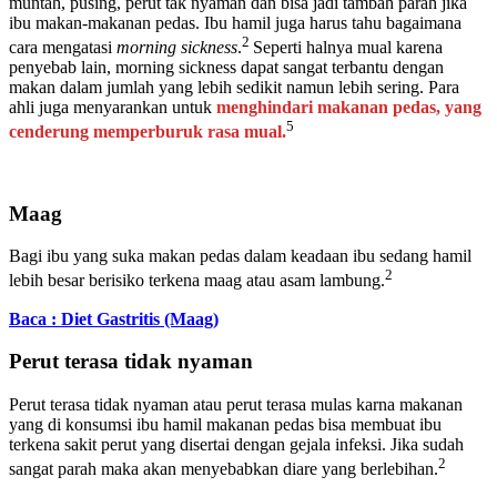
muntah, pusing, perut tak nyaman dan bisa jadi tambah parah jika
ibu makan-makanan pedas. Ibu hamil juga harus tahu bagaimana
2
cara mengatasi
morning sickness
.
Seperti halnya mual karena
penyebab lain, morning sickness dapat sangat terbantu dengan
makan dalam jumlah yang lebih sedikit namun lebih sering. Para
ahli juga menyarankan untuk
menghindari makanan pedas, yang
5
cenderung memperburuk rasa mual.
Maag
Bagi ibu yang suka makan pedas dalam keadaan ibu sedang hamil
2
lebih besar berisiko terkena maag atau asam lambung.
Baca : Diet Gastritis (Maag)
Perut terasa tidak nyaman
Perut terasa tidak nyaman atau perut terasa mulas karna makanan
yang di konsumsi ibu hamil makanan pedas bisa membuat ibu
terkena sakit perut yang disertai dengan gejala infeksi. Jika sudah
2
sangat parah maka akan menyebabkan diare yang berlebihan.