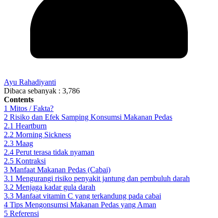
Ayu Rahadiyanti
Dibaca sebanyak :
3,786
Contents
1
Mitos / Fakta?
2
Risiko dan Efek Samping Konsumsi Makanan Pedas
2.1
Heartburn
2.2
Morning Sickness
2.3
Maag
2.4
Perut terasa tidak nyaman
2.5
Kontraksi
3
Manfaat Makanan Pedas (Cabai)
3.1
Mengurangi risiko penyakit jantung dan pembuluh darah
3.2
Menjaga kadar gula darah
3.3
Manfaat vitamin C yang terkandung pada cabai
4
Tips Mengonsumsi Makanan Pedas yang Aman
5
Referensi