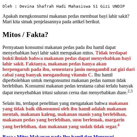
Oleh : Devina Shafrah Hadi Mahasiswa S1 Gizi UNDIP
Apakah mengkonsumsi makanan pedas membuat bayi lahir sakit?
Mari kita simak penjelasannya pada artikel berikut.
Mitos / Fakta?
Pernyataan konsumsi makanan pedas pada ibu hamil dapat
menyebabkan bayi lahir sakit merupakan mitos.
Tidak terdapat
bukti ilmiah bahwa makanan pedas dapat menyebabkan bayi
lahir sakit.
Faktanya, makanan pedas hanya akan
berpengaruh pada ibu, sementara janin mengambil zat gizi dari
cabai yang banyak mengandung vitamin C.
Ibu hamil
diperbolehkan untuk mengonsumsi makanan pedas namun tidak
berlebihan. Konsumsi makanan pedas terutama cabai terlalu banyak
2,3
dapat menyebabkan iritasi saluran cerna dan menyebabkan diare.
Selain itu, terdapat penelitian yang mengatakan bahwa
makanan
yang tidak baik dikonsumsi oleh ibu hamil adalah makanan
mentah, makanan kaleng, makanan manis yang berlebihan,
makanan pedas yang berlebihan, susu berlemak, margarin
4
yang berlebihan, dan makanan yang sudah tidak segar.
Baca : Mitos Makanan pada Ibu hamil dan Menyusui