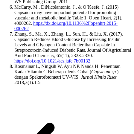
WS Publishing Group. 2011.
McCarty, M., DiNicolantonio, J., & O’Keefe, J. (2015).
Capsaicin may have important potential for promoting
vascular and metabolic health: Table 1. Open Heart, 2(1),
e000262.
https://dx.doi.org/10.1136%2Fopenhrt-2015-
000262
Zhang, S., Ma, X., Zhang, L., Sun, H., & Liu, X. (2017).
Capsaicin Reduces Blood Glucose by Increasing Insulin
Levels and Glycogen Content Better than Capsiate in
Streptozotocin-Induced Diabetic Rats. Journal Of Agricultural
And Food Chemistry, 65(11), 2323-2330.
https://doi.org/10.1021/acs.jafc.7b00132
Rosmainar L, Ningsih W, Ayu NP, Nanda H. Penentuan
Kadar Vitamin C Beberapa Jenis Cabai (
Capsicum sp.
)
dengan Spektrofotometri UV-VIS.
Jurnal Kimia Riset
.
2018;3(1):1-5.