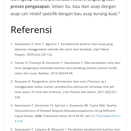
proses pengasapan.
Selain itu, bau ikan asap dengan
​5​
asap cair relatif spesifik dengan bau asap kurang kuat.
Referensi
1.
Swastawati F, Surti T, Agustini T. Karakteristik kualitas ikan asap yang
diproses menggunakan metode dan jenis ikan berbeda.
J Apl Teknol
Pangan
. 2009;2(3):126-132.
2.
Yanuar D, Prasetyo B, Darmanto Y, Swastawati F. Efek perbedaan suhu dan
lama pengasapan terhadap kualitas ikan bandeng (Chanos chanos Forsk)
cabut duri asap.
Aplikasi
. 2015;4(3):94-98.
3.
Nursyam H. Pengolahan sosis fermentasi ikan tuna (Thunnus sp.)
menggunakan kultur starter Lactobacillus plantarum terhadap nilai pH,
total asam, N-Total dan N-Amino.
J Ilm Perikan dan Kelaut
. 2011;3(2):221-
228.
4.
Swastawati F, Darmanto YS, Sya’rani L, Kuswanto KR, Taylor KDA. Quality
Characteristics of Smoked Skipjack (Katsuwonuspelamis) Using Different
Liquid Smoke.
IJBBB
. Published online 2014:94-99. doi:
10.7763/ijbbb.2014.v
4.318
5.
Swastawati F, Cahyono B, Wijayanti I. Perubahan karakteristik kualitas ikan