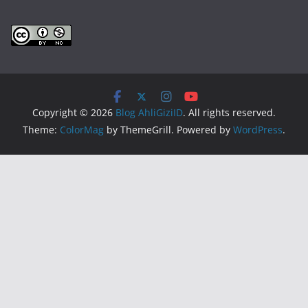
Copyright © 2026
Blog AhliGiziID
. All rights reserved.
Theme:
ColorMag
by ThemeGrill. Powered by
WordPress
.