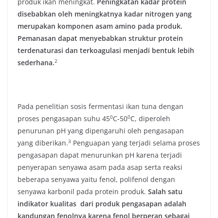
produk ikan meningkat.
Peningkatan kadar protein
disebabkan oleh meningkatnya kadar nitrogen yang
merupakan komponen asam amino pada produk.
Pemanasan dapat menyebabkan struktur protein
terdenaturasi dan terkoagulasi menjadi bentuk lebih
​2​
sederhana.
Pada penelitian sosis fermentasi ikan tuna dengan
0
0
proses pengasapan suhu 45
C-50
C, diperoleh
penurunan pH yang dipengaruhi oleh pengasapan
​3​
yang diberikan.
Penguapan yang terjadi selama proses
pengasapan dapat menurunkan pH karena terjadi
penyerapan senyawa asam pada asap serta reaksi
beberapa senyawa yaitu fenol, polifenol dengan
senyawa karbonil pada protein produk.
Salah satu
indikator kualitas dari produk pengasapan adalah
kandungan fenolnya karena fenol berperan sebagai