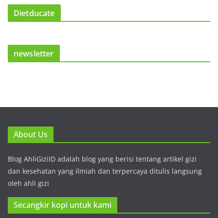
Dietducate
newsletter
About Us
Blog AhliGiziID adalah blog yang berisi tentang artikel gizi
dan kesehatan yang ilmiah dan terpercaya ditulis langsung
oleh ahli gizi
Secangkir kopi untuk kami