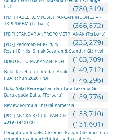
Ukuran Porsi Bahan Makanan (Food Exchange
List)
(780,519)
[PDF] TABEL KOMPOSISI PANGAN INDONESIA /
TKPI /DKBM (Terbaru)
(366,872)
[PDF] STANDAR ANTROPOMETRI ANAK (Terbaru)
(235,279)
[PDF] Pedoman MBG 2025
Resmi Dirilis: Simak Sasaran & Standar Gizinya!
(163,709)
BUKU FOTO MAKANAN [PDF]
(149,712)
Buku Kesehatan Ibu dan Anak
(KIA) tahun 2020 [PDF]
(146,296)
Buku Saku Pencegahan dan Tata Laksana Gizi
Buruk pada Balita [Terbaru]
(139,776)
Review Formula Enteral Komersial
(133,710)
[PDF] ANGKA KECUKUPAN GIZI
2019 (Terbaru)
(131,601)
Pengaturan Indeks Glikemik, Beban Glikemik, dan
Penghitungan Karbohidrat pada Diabetes