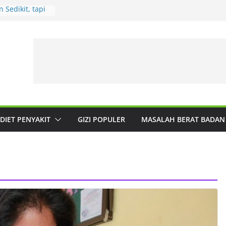
Sedikit, tapi
njung Turun?
 Sayur, tapi
nmu Sudah
 Larut:
Cuma Jumlah
a Dibentuk Isi
 Niat
ak Manfaat:
DIET PENYAKIT
GIZI POPULER
MASALAH BERAT BADAN
izi Seimbang