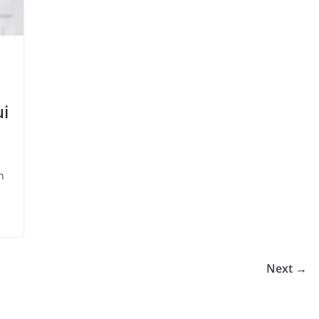
i
n
Next →