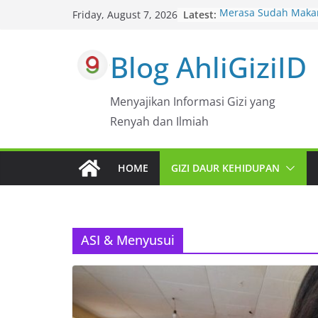
Skip
Latest:
Merasa Sudah Makan 
Friday, August 7, 2026
to
Berat Badan Tak Ku
Sudah Banyak Makan
content
Blog AhliGiziID
Apakah Serat Haria
Cukup?
Makan Malam Terlalu
Masalahnya Bukan 
Menyajikan Informasi Gizi yang
Kalori
Renyah dan Ilmiah
Kebiasaan Makan Kit
Kulkas, Bukan Cuma
Sekotak Bekal, Bany
HOME
GIZI DAUR KEHIDUPAN
dari Hemat hingga G
ASI & Menyusui