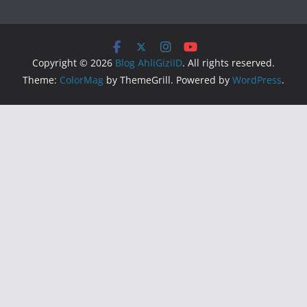
Copyright © 2026
Blog AhliGiziID
. All rights reserved.
Theme:
ColorMag
by ThemeGrill. Powered by
WordPress
.