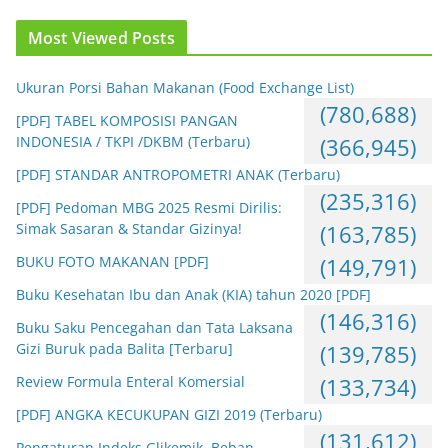
Most Viewed Posts
Ukuran Porsi Bahan Makanan (Food Exchange List)
(780,688)
[PDF] TABEL KOMPOSISI PANGAN
INDONESIA / TKPI /DKBM (Terbaru)
(366,945)
[PDF] STANDAR ANTROPOMETRI ANAK (Terbaru)
(235,316)
[PDF] Pedoman MBG 2025 Resmi Dirilis:
Simak Sasaran & Standar Gizinya!
(163,785)
BUKU FOTO MAKANAN [PDF]
(149,791)
Buku Kesehatan Ibu dan Anak (KIA) tahun 2020 [PDF]
(146,316)
Buku Saku Pencegahan dan Tata Laksana
Gizi Buruk pada Balita [Terbaru]
(139,785)
Review Formula Enteral Komersial
(133,734)
[PDF] ANGKA KECUKUPAN GIZI 2019 (Terbaru)
(131,612)
Pengaturan Indeks Glikemik, Beban