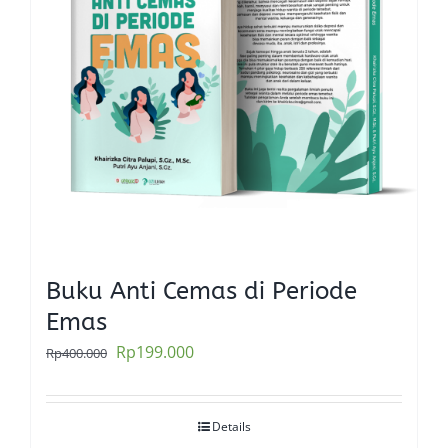
Buku Anti Cemas di Periode
Emas
Original
Current
Rp
199.000
Rp
400.000
price
price
was:
is:
Details
Rp400.000.
Rp199.000.