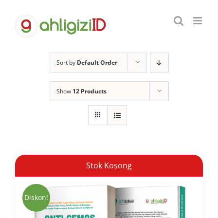
Skip
to
content
Sort by
Default Order
Show
12 Products
Stok Kosong
Diskon!