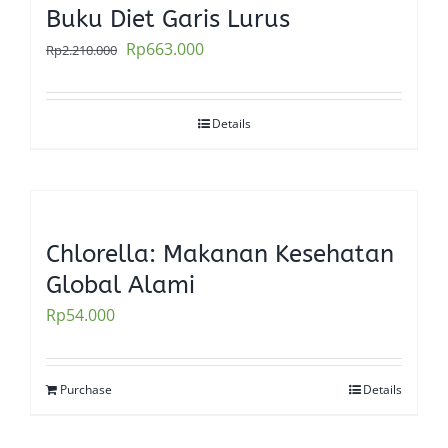
Buku Diet Garis Lurus
Original
Current
Rp
663.000
Rp
2.210.000
price
price
was:
is:
Details
Rp2.210.000.
Rp663.000.
Chlorella: Makanan Kesehatan
Global Alami
Rp
54.000
Purchase
Details