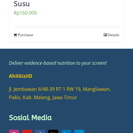
Susu
Rp
160.000
Purchase
Details
Deliver evidence-based nutrition to your screen!
AhliGiziID
Jl. Jembawan II/4B-39 RT 1 RW 19, Mangliawan,
Pakis, Kab. Malang, Jawa Timur
Sosial Media