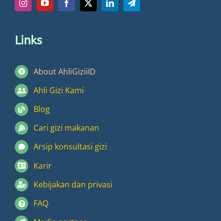
Links
About AhliGiziiID
Ahli Gizi Kami
Blog
Cari gizi makanan
Arsip konsultasi gizi
Karir
Kebijakan dan privasi
FAQ