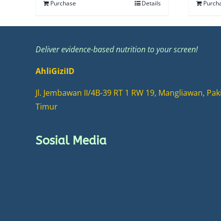
Purchase
Details
Purch
Deliver evidence-based nutrition to your screen!
AhliGiziID
Jl. Jembawan II/4B-39 RT 1 RW 19, Mangliawan, Pak
Timur
Sosial Media