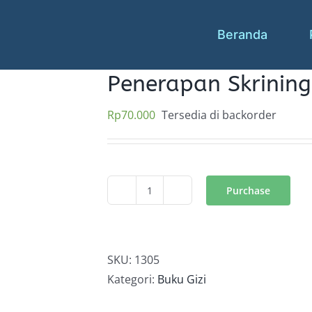
Beranda
Penerapan Skrining
Rp
70.000
Tersedia di backorder
Purchase
Kuantitas
Penerapan
Skrining
Gizi
SKU:
1305
Di
Kategori:
Buku Gizi
Rumah