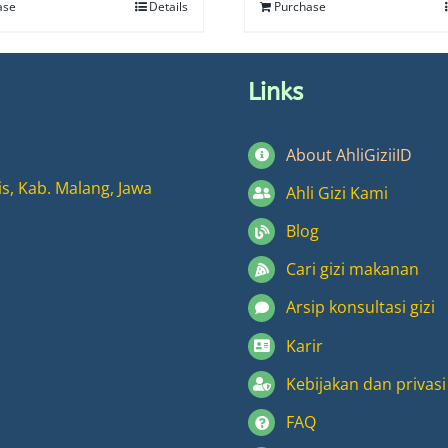
ase
Details
Purchase
Links
About AhliGiziiID
is, Kab. Malang, Jawa
Ahli Gizi Kami
Blog
Cari gizi makanan
Arsip konsultasi gizi
Karir
Kebijakan dan privasi
FAQ