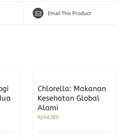
Email This Product
ogi
Chlorella: Makanan
dua
Kesehatan Global
Alami
Rp
54.000