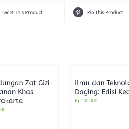
Tweet This Product
Pin This Product
ungan Zat Gizi
Ilmu dan Teknol
anan Khas
Daging: Edisi Ke
yakarta
Rp
130.000
000