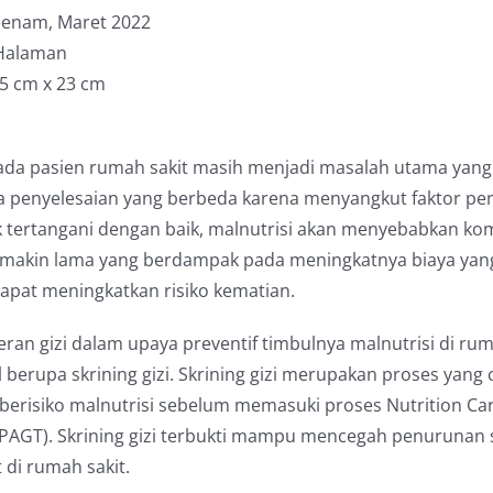
eenam, Maret 2022
 Halaman
,5 cm x 23 cm
ada pasien rumah sakit masih menjadi masalah utama yang p
ra penyelesaian yang berbeda karena menyangkut faktor pen
k tertangani dengan baik, malnutrisi akan menyebabkan komp
makin lama yang berdampak pada meningkatnya biaya yang di
apat meningkatkan risiko kematian.
eran gizi dalam upaya preventif timbulnya malnutrisi di ru
 berupa skrining gizi. Skrining gizi merupakan proses yan
berisiko malnutrisi sebelum memasuki proses Nutrition Ca
PAGT). Skrining gizi terbukti mampu mencegah penurunan st
 di rumah sakit.