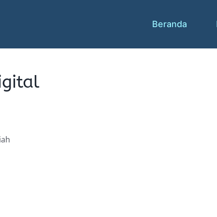
Beranda
gital
iah