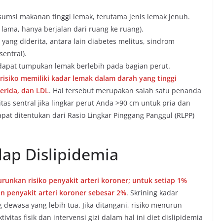
sumsi makanan tinggi lemak, terutama jenis lemak jenuh.
 lama, hanya berjalan dari ruang ke ruang).
 yang diderita, antara lain diabetes melitus, sindrom
entral).
dapat tumpukan lemak berlebih pada bagian perut.
risiko memiliki kadar lemak dalam darah yang tinggi
serida, dan LDL
. Hal tersebut merupakan salah satu penanda
tas sentral jika lingkar perut Anda >90 cm untuk pria dan
dapat ditentukan dari Rasio Lingkar Pinggang Panggul (RLPP)
ap Dislipidemia
unkan risiko penyakit arteri koroner; untuk setiap 1%
n penyakit arteri koroner sebesar 2%
. Skrining kadar
 dewasa yang lebih tua. Jika ditangani, risiko menurun
ivitas fisik dan intervensi gizi dalam hal ini diet dislipidemia