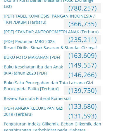
Ukuran Porsi Bahan Makanan (Food Exchange
List)
(780,257)
[PDF] TABEL KOMPOSISI PANGAN INDONESIA /
TKPI /DKBM (Terbaru)
(366,735)
[PDF] STANDAR ANTROPOMETRI ANAK (Terbaru)
(235,211)
[PDF] Pedoman MBG 2025
Resmi Dirilis: Simak Sasaran & Standar Gizinya!
(163,609)
BUKU FOTO MAKANAN [PDF]
(149,557)
Buku Kesehatan Ibu dan Anak
(KIA) tahun 2020 [PDF]
(146,266)
Buku Saku Pencegahan dan Tata Laksana Gizi
Buruk pada Balita [Terbaru]
(139,750)
Review Formula Enteral Komersial
(133,680)
[PDF] ANGKA KECUKUPAN GIZI
2019 (Terbaru)
(131,593)
Pengaturan Indeks Glikemik, Beban Glikemik, dan
Penghitungan Karbohidrat pada Diabetes