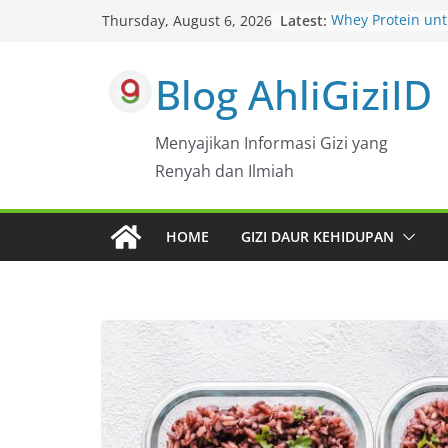
Skip
Latest:
Whey Protein un
Thursday, August 6, 2026
to
Wajib atau Cuma
Makan Malam Terl
content
Blog AhliGiziID
Masalahnya Buk
Kalori
Kebiasaan Makan 
Kulkas, Bukan C
Menyajikan Informasi Gizi yang
Sekotak Bekal, B
Renyah dan Ilmiah
dari Hemat hingg
Merasa Sudah Mak
Berat Badan Tak
HOME
GIZI DAUR KEHIDUPAN