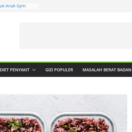
tuk Anak Gym:
 Pelengkap?
alu Larut:
an Cuma Jumlah
Kita Dibentuk Isi
uma Niat
anyak Manfaat:
a Gizi Seimbang
an Sedikit, tapi
 Kunjung Turun?
DIET PENYAKIT
GIZI POPULER
MASALAH BERAT BADAN